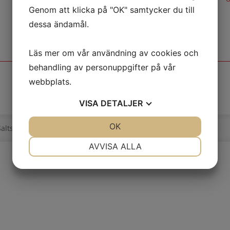
Genom att klicka på "OK" samtycker du till
dessa ändamål.
Läs mer om vår användning av cookies och
behandling av personuppgifter på vår
webbplats.
VISA
DETALJER
JA
NEJ
OK
JA
NEJ
Saltsjö-Boo - 08-747 90 10 - info@backeboskolan.se
NÖDVÄNDIG
INSTÄLLNINGAR
AVVISA ALLA
JA
NEJ
JA
NEJ
MARKNADSFÖRING
STATISTIK