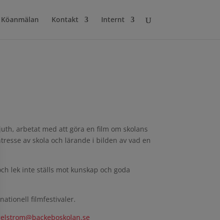
Köanmälan
Kontakt
Internt
uth, arbetat med att göra en film om skolans
ntresse av skola och lärande i bilden av vad en
och lek inte ställs mot kunskap och goda
tionell filmfestivaler.
ogelstrom@backeboskolan.se