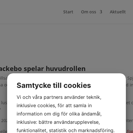
Start
Om oss
Aktuellt
Backebo spelar huvudrollen
illsammans med skolans grundare och tidigare rektor, Susanne Spj
Samtycke till cookies
a och inspirera lärare, elever, föräldrar, politiker och andra med i
Vi och våra partners använder teknik,
t och vilja att lära och utvecklas står i centrum? Där kreativitet 
inklusive cookies, för att samla in
?
information om dig för olika ändamål,
2020 och har sedan dess nominerats och vunnit pris på flera interna
inklusive: bättre användarupplevelse,
funktionalitet, statistik och marknadsföring.
ed eller utan tillhörande workshop/seminarium? Kontakta:
camilla.f