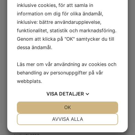
inklusive cookies, för att samla in
maj 2020
information om dig för olika ändamål,
april 2020
inklusive: bättre användarupplevelse,
mars 2020
funktionalitet, statistik och marknadsföring.
november 2019
Genom att klicka på "OK" samtycker du till
oktober 2019
dessa ändamål.
september 2019
juni 2019
Läs mer om vår användning av cookies och
maj 2019
behandling av personuppgifter på vår
webbplats.
april 2019
mars 2019
VISA
DETALJER
februari 2019
JA
NEJ
OK
JA
NEJ
januari 2019
NÖDVÄNDIG
INSTÄLLNINGAR
november 2018
AVVISA ALLA
september 2018
JA
NEJ
JA
NEJ