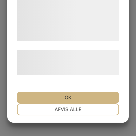
analysepartnere, som kan kombinere dem
med data, du tidligere har givet dem eller
de har indsamlet gennem din brug af deres
tjenester. Ved at klikke på 'OK' giver du
samtykke til disse formål.
Læs mere om vores brug af cookies og
behandling af persondata på vores
hjemmeside.
OK
NØDVENDIGE
PRÆFERENCER
AFVIS ALLE
MARKETING
STATISTIK