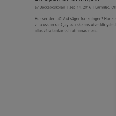
av
Backeboskolan
|
sep 14, 2016
|
Lärmiljö
,
Ok
Hur ser den ut? Vad säger forskningen? Hur kom
vi ta oss an det? Jag och skolans utvecklingsle
allas våra tankar och utmanade oss...