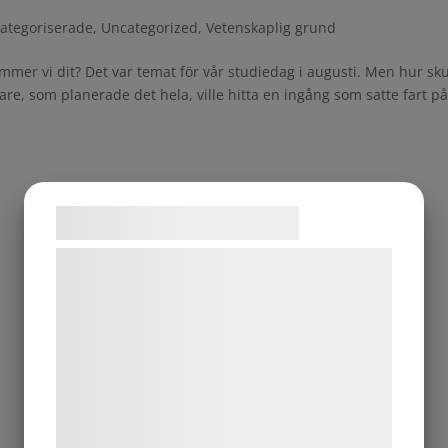
ategoriserade
,
Uncategorized
,
Vetenskaplig grund
mer vi dit? Det var temat för vår studiedag i augusti. Men hur sku
dare, som planerade det hela, ville hitta en ingång som satte fart p
Samtykke til cookies
Vi og vores samarbejdspartnere bruger
teknologier, herunder cookies, til at
indsamle oplysninger om dig til forskellige
formål, herunder: Tilpasning af annoncering,
bedre brugeroplevelse, funktionalitet,
statistik og marketing. Disse oplysninger
kan blive delt med annoncerings- og