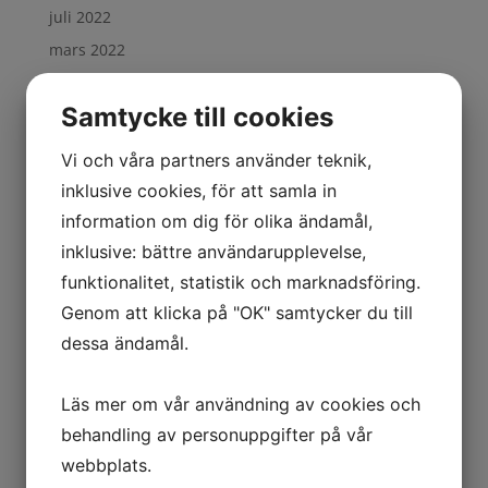
juli 2022
mars 2022
februari 2022
Samtycke till cookies
oktober 2021
september 2021
Vi och våra partners använder teknik,
april 2021
inklusive cookies, för att samla in
februari 2021
information om dig för olika ändamål,
november 2020
inklusive: bättre användarupplevelse,
oktober 2020
funktionalitet, statistik och marknadsföring.
september 2020
Genom att klicka på "OK" samtycker du till
dessa ändamål.
augusti 2020
maj 2020
Läs mer om vår användning av cookies och
april 2020
behandling av personuppgifter på vår
mars 2020
webbplats.
november 2019