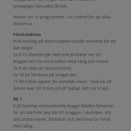
(antagligen länsade) tårtfat.
Nedan ser ni programmet i sin helhet för de olika
klasserna.
Förskoleklass
9.00
Samling på stora trappan utanför matsalen för att
öva sånger
Ca 9.15 Eleverna går med sina föräldrar ner till
bryggan
och tar emot båten med sång och musik.
Ca 9.45 Upprop
i klassrummet.
Ca 10.00 Tårtkalas
på skolgården
11.00 Fritids öppnar för anmälda elever.
Tänk på att
lämna över till fritids på ett tydligt sätt när ni går.
Åk 1
9.00
Samling
v
id Kummelnäs brygga
iklädda flytvästar,
för att därifrån åka båt till bryggan i skolviken, där
alla andra elever, föräldrar och personal tar emot
med sång.