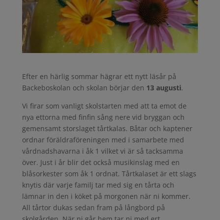
Efter en härlig sommar hägrar ett nytt läsår på
Backeboskolan och skolan börjar den
13 augusti
.
Vi firar som vanligt skolstarten med att ta emot de
nya ettorna med finfin sång nere vid bryggan och
gemensamt storslaget tårtkalas. Båtar och kaptener
ordnar föräldraföreningen med i samarbete med
vårdnadshavarna i åk 1 vilket vi är så tacksamma
över. Just i år blir det också musikinslag med en
blåsorkester som åk 1 ordnat. Tårtkalaset är ett slags
knytis där varje familj tar med sig en tårta och
lämnar in den i köket på morgonen när ni kommer.
All tårtor dukas sedan fram på långbord på
skolgården. När ni går hem tar ni med ert