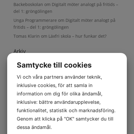
Backeboskolan
om
Digitalt möter analogt på fritids –
del 1: gröngölingen
Unga Programmerare
om
Digitalt möter analogt på
fritids – del 1: gröngölingen
Tomas Klarin
om
Läxfri skola – hur funkar det?
Arkiv
maj 2026
Samtycke till cookies
april 2026
Vi och våra partners använder teknik,
mars 2026
inklusive cookies, för att samla in
november 2025
information om dig för olika ändamål,
augusti 2025
inklusive: bättre användarupplevelse,
februari 2025
funktionalitet, statistik och marknadsföring.
oktober 2024
Genom att klicka på "OK" samtycker du till
september 2024
dessa ändamål.
mars 2024