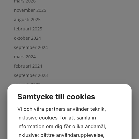
mars 2026
november 2025
augusti 2025
februari 2025
oktober 2024
september 2024
mars 2024
februari 2024
september 2023
augusti 2023
juni 2023
Samtycke till cookies
maj 2023
Vi och våra partners använder teknik,
november 2022
inklusive cookies, för att samla in
oktober 2022
information om dig för olika ändamål,
juli 2022
inklusive: bättre användarupplevelse,