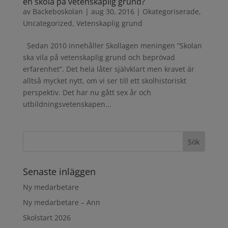
en skola på vetenskaplig grund?
av
Backeboskolan
|
aug 30, 2016
|
Okategoriserade
,
Uncategorized
,
Vetenskaplig grund
Sedan 2010 innehåller Skollagen meningen ”Skolan
ska vila på vetenskaplig grund och beprövad
erfarenhet”. Det hela låter självklart men kravet är
alltså mycket nytt, om vi ser till ett skolhistoriskt
perspektiv. Det har nu gått sex år och
utbildningsvetenskapen...
Senaste inläggen
Ny medarbetare
Ny medarbetare – Ann
Skolstart 2026