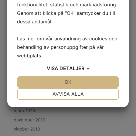
mars 2022
funktionalitet, statistik och marknadsföring.
februari 2022
Genom att klicka på "OK" samtycker du till
oktober 2021
dessa ändamål.
september 2021
april 2021
Läs mer om vår användning av cookies och
februari 2021
behandling av personuppgifter på vår
webbplats.
november 2020
oktober 2020
VISA
DETALJER
september 2020
JA
NEJ
OK
JA
NEJ
augusti 2020
NÖDVÄNDIG
INSTÄLLNINGAR
maj 2020
AVVISA ALLA
april 2020
JA
NEJ
JA
NEJ
mars 2020
MARKNADSFÖRING
STATISTIK
november 2019
oktober 2019