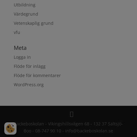
Utbildning
Värdegrund
Vetenskaplig grund
vfu
Meta
Logga in
Flöde för inlägg
Flöde för kommentarer
WordPress.org
Backeboskolan - Vikingshillsvägen 68 - 132 37 Saltsjö-
Boo - 08-747 90 10 - info@backeboskolan.se