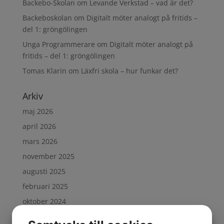
Backebo-Skolan
om
Levande Verkstad – vad är det?
Backeboskolan
om
Digitalt möter analogt på fritids –
del 1: gröngölingen
Unga Programmerare
om
Digitalt möter analogt på
fritids – del 1: gröngölingen
Tomas Klarin
om
Läxfri skola – hur funkar det?
Arkiv
maj 2026
april 2026
mars 2026
november 2025
augusti 2025
februari 2025
oktober 2024
september 2024