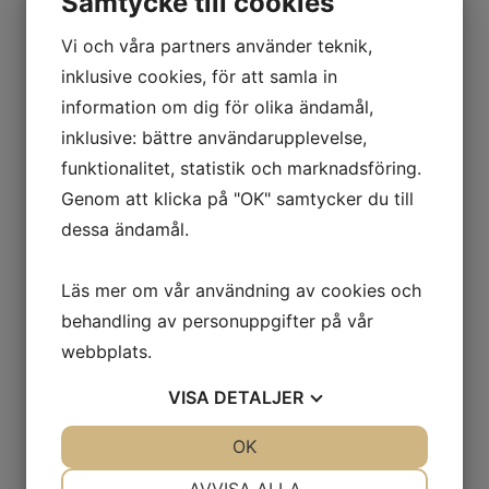
Samtycke till cookies
mars 2024
Vi och våra partners använder teknik,
februari 2024
inklusive cookies, för att samla in
september 2023
information om dig för olika ändamål,
augusti 2023
inklusive: bättre användarupplevelse,
juni 2023
funktionalitet, statistik och marknadsföring.
maj 2023
Genom att klicka på "OK" samtycker du till
november 2022
dessa ändamål.
oktober 2022
juli 2022
Läs mer om vår användning av cookies och
mars 2022
behandling av personuppgifter på vår
februari 2022
webbplats.
oktober 2021
VISA
DETALJER
september 2021
april 2021
JA
NEJ
OK
JA
NEJ
februari 2021
NÖDVÄNDIG
INSTÄLLNINGAR