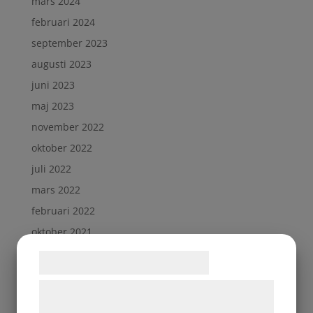
mars 2024
februari 2024
september 2023
augusti 2023
juni 2023
maj 2023
november 2022
oktober 2022
juli 2022
mars 2022
februari 2022
oktober 2021
september 2021
Samtykke til cookies
april 2021
Vi og vores samarbejdspartnere bruger
februari 2021
teknologier, herunder cookies, til at