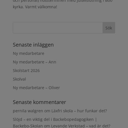
och personal) höstterminen med julavslutning i Boo
kyrka. Varmt välkomna!
Senaste inläggen
Ny medarbetare
Ny medarbetare – Ann
Skolstart 2026
Skolval
Ny medarbetare – Oliver
Senaste kommentarer
pernila walgren
om
Läxfri skola – hur funkar det?
Slöjd – en viktig del i Backebopedagogiken |
Backebo-Skolan
om
Levande Verkstad – vad är det?