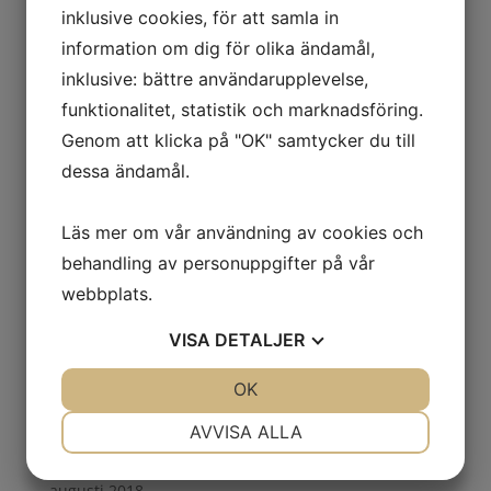
inklusive cookies, för att samla in
maj 2020
information om dig för olika ändamål,
april 2020
inklusive: bättre användarupplevelse,
mars 2020
funktionalitet, statistik och marknadsföring.
november 2019
Genom att klicka på "OK" samtycker du till
oktober 2019
dessa ändamål.
september 2019
juni 2019
Läs mer om vår användning av cookies och
maj 2019
behandling av personuppgifter på vår
april 2019
webbplats.
mars 2019
VISA
DETALJER
februari 2019
JA
NEJ
OK
JA
NEJ
januari 2019
NÖDVÄNDIG
INSTÄLLNINGAR
november 2018
AVVISA ALLA
september 2018
JA
NEJ
JA
NEJ
augusti 2018