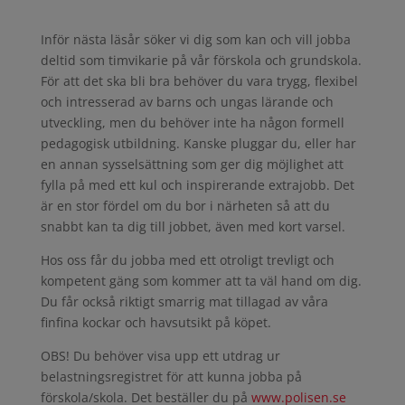
Inför nästa läsår söker vi dig som kan och vill jobba
deltid som timvikarie på vår förskola och grundskola.
För att det ska bli bra behöver du vara trygg, flexibel
och intresserad av barns och ungas lärande och
utveckling, men du behöver inte ha någon formell
pedagogisk utbildning. Kanske pluggar du, eller har
en annan sysselsättning som ger dig möjlighet att
fylla på med ett kul och inspirerande extrajobb. Det
är en stor fördel om du bor i närheten så att du
snabbt kan ta dig till jobbet, även med kort varsel.
Hos oss får du jobba med ett otroligt trevligt och
kompetent gäng som kommer att ta väl hand om dig.
Du får också riktigt smarrig mat tillagad av våra
finfina kockar och havsutsikt på köpet.
OBS! Du behöver visa upp ett utdrag ur
belastningsregistret för att kunna jobba på
förskola/skola. Det beställer du på
www.polisen.se