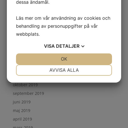
dessa ändamål.
februari 2021
november 2020
Läs mer om vår användning av cookies och
oktober 2020
behandling av personuppgifter på vår
september 2020
webbplats.
augusti 2020
VISA
DETALJER
maj 2020
JA
NEJ
OK
JA
NEJ
april 2020
mars 2020
NÖDVÄNDIG
INSTÄLLNINGAR
AVVISA ALLA
november 2019
JA
NEJ
JA
NEJ
oktober 2019
MARKNADSFÖRING
STATISTIK
september 2019
juni 2019
maj 2019
april 2019
mars 2019