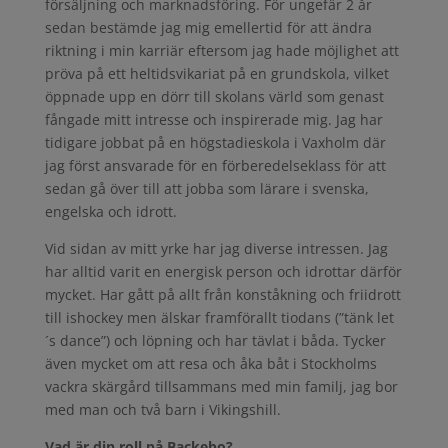
försäljning och marknadsföring. För ungefär 2 år
sedan bestämde jag mig emellertid för att ändra
riktning i min karriär eftersom jag hade möjlighet att
pröva på ett heltidsvikariat på en grundskola, vilket
öppnade upp en dörr till skolans värld som genast
fångade mitt intresse och inspirerade mig. Jag har
tidigare jobbat på en högstadieskola i Vaxholm där
jag först ansvarade för en förberedelseklass för att
sedan gå över till att jobba som lärare i svenska,
engelska och idrott.
Vid sidan av mitt yrke har jag diverse intressen. Jag
har alltid varit en energisk person och idrottar därför
mycket. Har gått på allt från konståkning och friidrott
till ishockey men älskar framförallt tiodans (”tänk let
´s dance”) och löpning och har tävlat i båda. Tycker
även mycket om att resa och åka båt i Stockholms
vackra skärgård tillsammans med min familj, jag bor
med man och två barn i Vikingshill.
Vad är din roll på Backebo?