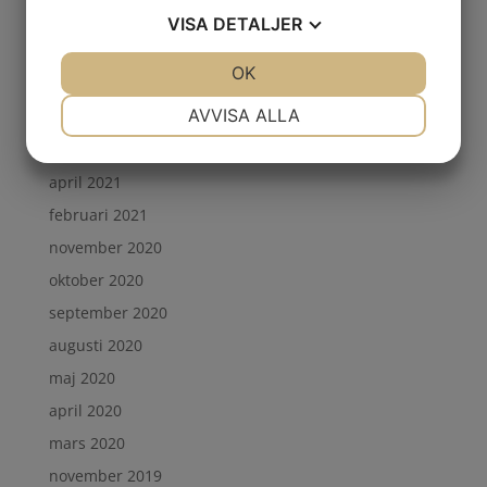
juli 2022
VISA
DETALJER
mars 2022
JA
NEJ
OK
JA
NEJ
februari 2022
NÖDVÄNDIG
INSTÄLLNINGAR
AVVISA ALLA
oktober 2021
september 2021
JA
NEJ
JA
NEJ
april 2021
MARKNADSFÖRING
STATISTIK
februari 2021
november 2020
oktober 2020
september 2020
augusti 2020
maj 2020
april 2020
mars 2020
november 2019