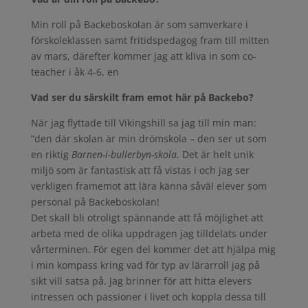
Min roll på Backeboskolan är som samverkare i
förskoleklassen samt fritidspedagog fram till mitten
av mars, därefter kommer jag att kliva in som co-
teacher i åk 4-6, en
Vad ser du särskilt fram emot här på Backebo?
När jag flyttade till Vikingshill sa jag till min man:
”den där skolan är min drömskola – den ser ut som
en riktig
Barnen-i-bullerbyn-skola.
Det är helt unik
miljö som är fantastisk att få vistas i och jag ser
verkligen framemot att lära känna såväl elever som
personal på Backeboskolan!
Det skall bli otroligt spännande att få möjlighet att
arbeta med de olika uppdragen jag tilldelats under
vårterminen. För egen del kommer det att hjälpa mig
i min kompass kring vad för typ av lärarroll jag på
sikt vill satsa på. Jag brinner för att hitta elevers
intressen och passioner i livet och koppla dessa till