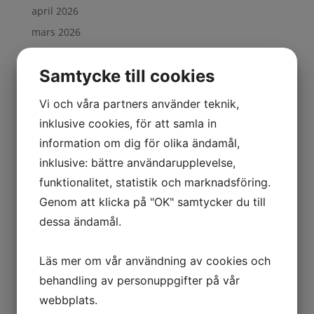
april 2026
mars 2026
november 2025
Samtycke till cookies
augusti 2025
februari 2025
Vi och våra partners använder teknik,
oktober 2024
inklusive cookies, för att samla in
september 2024
information om dig för olika ändamål,
mars 2024
inklusive: bättre användarupplevelse,
februari 2024
funktionalitet, statistik och marknadsföring.
september 2023
Genom att klicka på "OK" samtycker du till
dessa ändamål.
augusti 2023
juni 2023
Läs mer om vår användning av cookies och
maj 2023
behandling av personuppgifter på vår
november 2022
webbplats.
oktober 2022