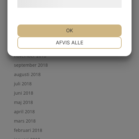
hjemmeside.
maj 2019
april 2019
mars 2019
OK
februari 2019
NØDVENDIGE
PRÆFERENCER
AFVIS ALLE
januari 2019
november 2018
MARKETING
STATISTIK
september 2018
augusti 2018
juli 2018
juni 2018
maj 2018
april 2018
mars 2018
februari 2018