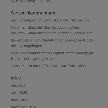
Ny medarbetare – Oliver
Senaste kommentarer
pernila walgren
om
Läxfri skola – hur funkar det?
Slöjd – en viktig del i Backebopedagogiken |
Backebo-Skolan
om
Levande Verkstad – vad är det?
Backeboskolan
om
Digitalt möter analogt på fritids –
del 1: gröngölingen
Unga Programmerare
om
Digitalt möter analogt på
fritids – del 1: gröngölingen
Tomas Klarin
om
Läxfri skola – hur funkar det?
Arkiv
maj 2026
april 2026
mars 2026
november 2025