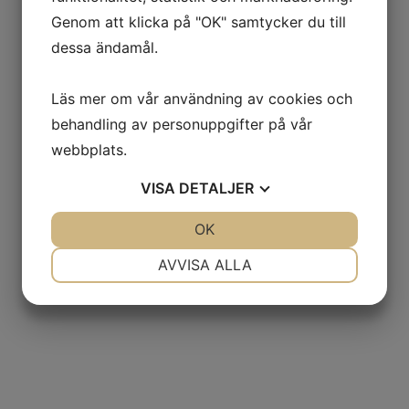
Genom att klicka på "OK" samtycker du till
dessa ändamål.
Läs mer om vår användning av cookies och
behandling av personuppgifter på vår
webbplats.
VISA
DETALJER
JA
NEJ
OK
JA
NEJ
NÖDVÄNDIG
INSTÄLLNINGAR
AVVISA ALLA
JA
NEJ
JA
NEJ
MARKNADSFÖRING
STATISTIK