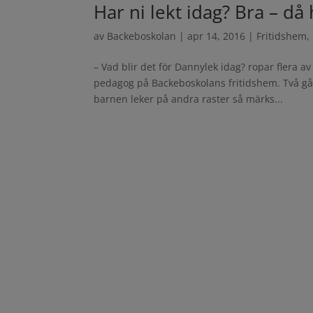
Har ni lekt idag? Bra – då 
av
Backeboskolan
|
apr 14, 2016
|
Fritidshem
,
– Vad blir det för Dannylek idag? ropar flera 
pedagog på Backeboskolans fritidshem. Två gå
barnen leker på andra raster så märks...