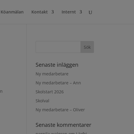
Köanmälan
Kontakt
Internt
Senaste inläggen
Ny medarbetare
Ny medarbetare – Ann
en
Skolstart 2026
Skolval
Ny medarbetare – Oliver
Senaste kommentarer
pernila walgren
om
Läxfri