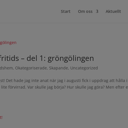
Start
Om oss
Aktuellt
fritids – del 1: gröngölingen
tidshem
,
Okategoriserade
,
Skapande
,
Uncategorized
! Det hade jag inte anat när jag i augusti fick i uppdrag att hålla i
ite förvirrad. Var skulle jag börja? Hur skulle jag göra? Men efter 