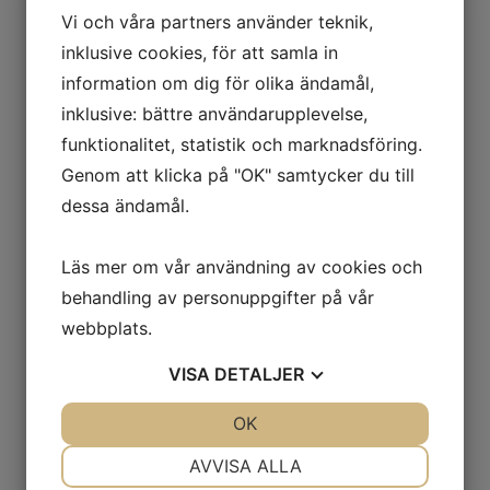
oktober 2020
Vi och våra partners använder teknik,
september 2020
inklusive cookies, för att samla in
augusti 2020
information om dig för olika ändamål,
maj 2020
inklusive: bättre användarupplevelse,
april 2020
funktionalitet, statistik och marknadsföring.
mars 2020
Genom att klicka på "OK" samtycker du till
november 2019
dessa ändamål.
oktober 2019
september 2019
Läs mer om vår användning av cookies och
behandling av personuppgifter på vår
juni 2019
webbplats.
maj 2019
april 2019
VISA
DETALJER
mars 2019
JA
NEJ
OK
JA
NEJ
februari 2019
NÖDVÄNDIG
INSTÄLLNINGAR
januari 2019
AVVISA ALLA